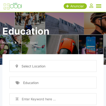
Skip
Anunciar
to
content
Education
Home
Education
Select Location
Education