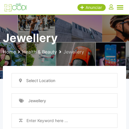
Skip
Anunciar
to
content
Jewellery
Home
Health & Beauty
Jewellery
Select Location
Jewellery