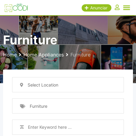
Skip
Anunciar
to
content
Furniture
Home
Home Appliances
Furniture
Select Location
Furniture