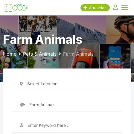
Skip
Anunciar
to
content
Farm Animals
Home
Pets & Animals
Farm Animals
Select Location
Farm Animals