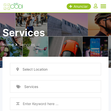
Skip
Anunciar
to
content
Services
Home
Services
Select Location
Services