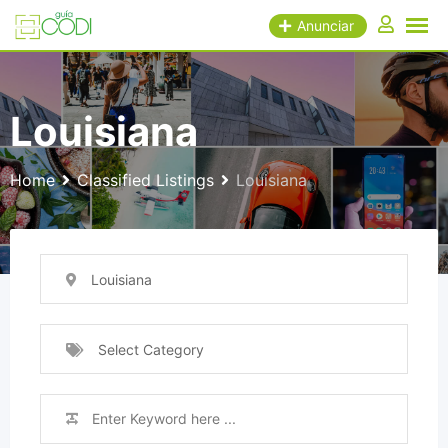
Skip
Anunciar
to
content
Louisiana
Home
Classified Listings
Louisiana
Louisiana
Select Category