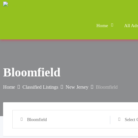
Skip
to
content
Home
All Ad
Bloomfield
Home
Classified Listings
New Jersey
Bloomfield
Bloomfield
Select 