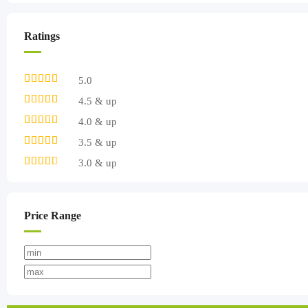
Ratings
5.0
4.5 & up
4.0 & up
3.5 & up
3.0 & up
Price Range