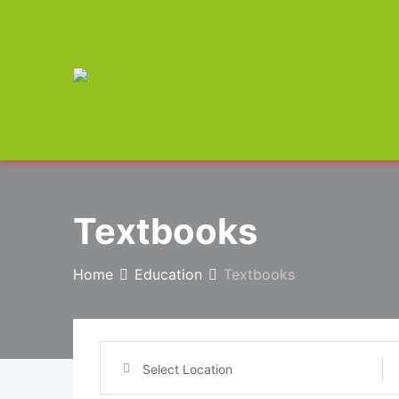
Skip
to
content
Textbooks
Home
Education
Textbooks
Select Location