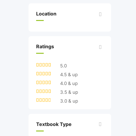
Location
Ratings
5.0
4.5 & up
4.0 & up
3.5 & up
3.0 & up
Textbook Type