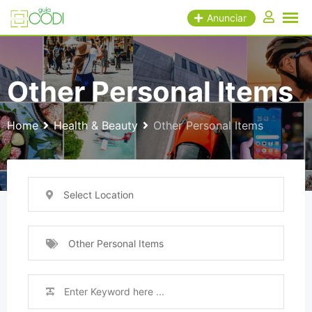
Skip
Anunciar
to
content
Other Personal Items
Home
Health & Beauty
Other Personal Items
Select Location
Other Personal Items