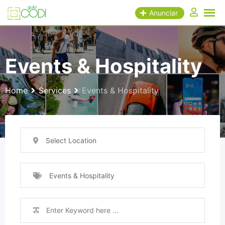
Skip
Anunciar
to
content
Events & Hospitality
Home
Services
Events & Hospitality
Select Location
Events & Hospitality