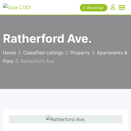
Skip
Anunciar
to
content
Ratherford Ave.
Home
Classified Listings
Property
Apartments &
Flats
Ratherford Ave.