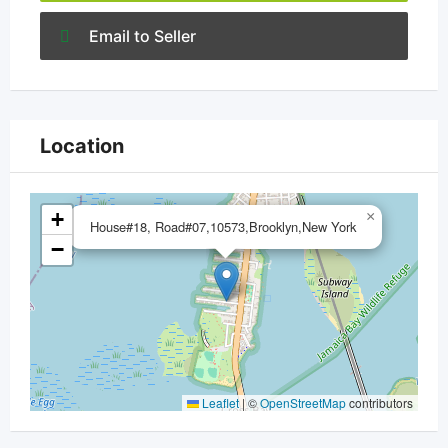
Email to Seller
Location
+
×
House#18, Road#07,10573,Brooklyn,New York
−
Leaflet
|
©
OpenStreetMap
contributors