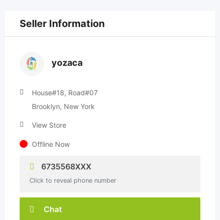
Seller Information
yozaca
House#18, Road#07
Brooklyn, New York
View Store
Offline Now
6735568XXX
Click to reveal phone number
Chat