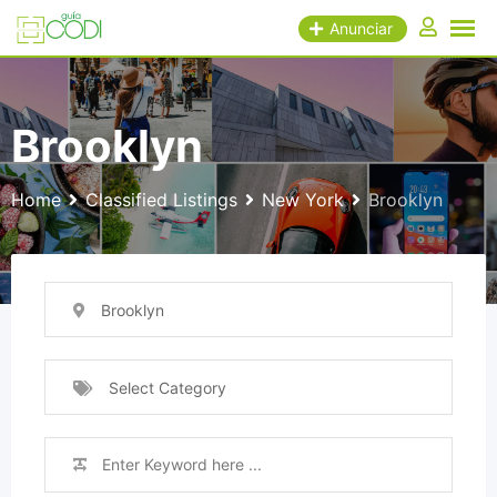
Skip
Anunciar
to
content
Brooklyn
Home
Classified Listings
New York
Brooklyn
Brooklyn
Select Category